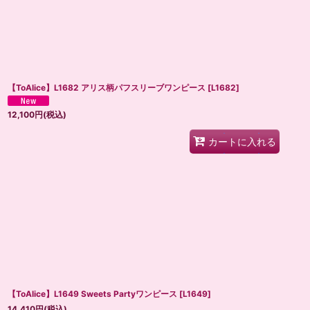
【ToAlice】L1682 アリス柄パフスリーブワンピース
[
L1682
]
12,100
円
(税込)
カートに入れる
【ToAlice】L1649 Sweets Partyワンピース
[
L1649
]
14,410
円
(税込)