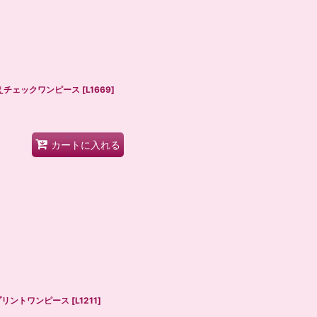
り替えチェックワンピース
[
L1669
]
カートに入れる
bbitプリントワンピース
[
L1211
]