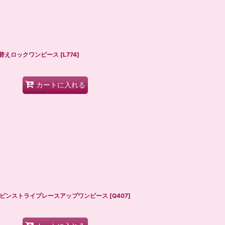
切り替えロックワンピース
[
L774
]
カートに入れる
Q407 ピンストライプレースアップワンピース
[
Q407
]