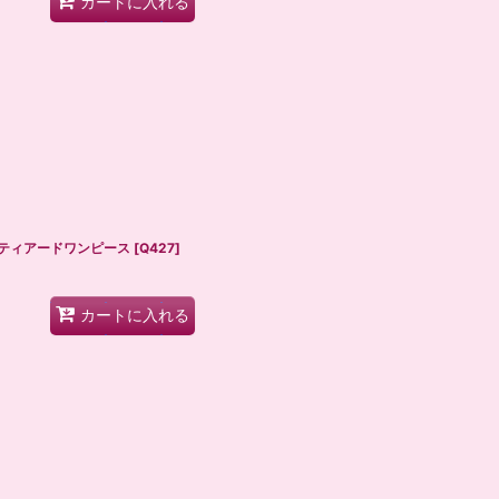
カートに入れる
ップティアードワンピース
[
Q427
]
カートに入れる