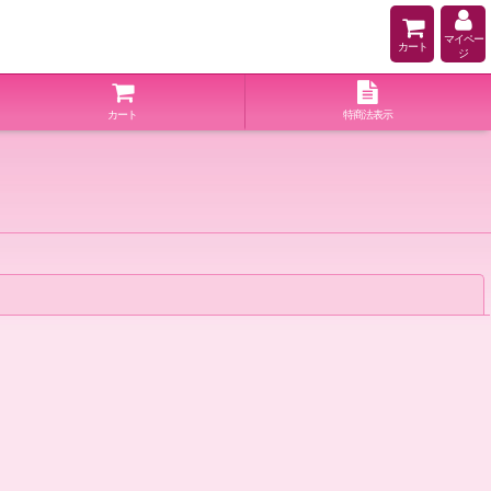
マイペー
カート
ジ
カート
特商法表示
閉じる