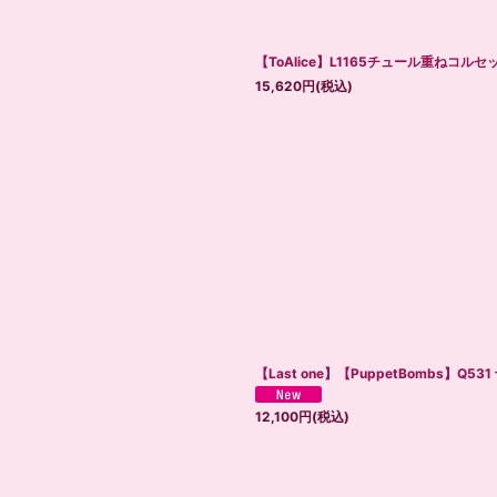
【ToAlice】L1165チュール重ねコル
15,620
円
(税込)
【Last one】【PuppetBombs
12,100
円
(税込)