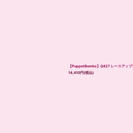
【PuppetBombs】Q427 レースア
14,410
円
(税込)