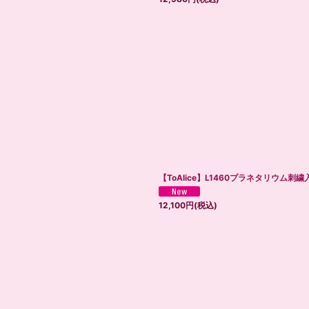
【ToAlice】L1460プラネタリウム
12,100
円
(税込)