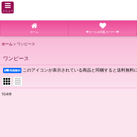
メニュー
ホーム
💗セール＆特集コーナー💗
ホーム
>
ワンピース
ワンピース
このアイコンが表示されている商品と同梱すると送料無料に
104
件
表示数
:
並び順
: