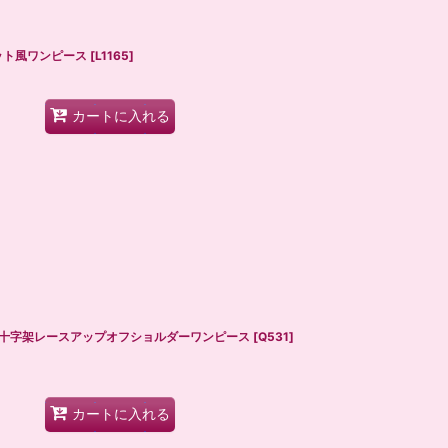
セット風ワンピース
[
L1165
]
カートに入れる
】Q531 十字架レースアップオフショルダーワンピース
[
Q531
]
カートに入れる