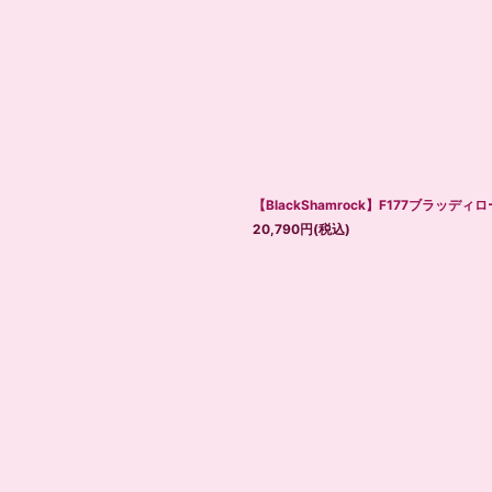
【BlackShamrock】F177ブラッ
20,790
円
(税込)