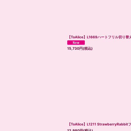
【ToAlice】L1669ハートフリル切
15,730
円
(税込)
【ToAlice】L1211 StrawberryRa
12,980
円
(税込)