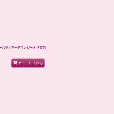
ディローズティアードワンピース
[
F177
]
カートに入れる