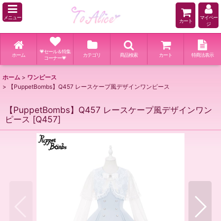
メニュー
マイペー
カート
ジ
💗セール＆特集
ホーム
カテゴリ
商品検索
カート
特商法表示
コーナー💗
ホーム
>
ワンピース
>
【PuppetBombs】Q457 レースケープ風デザインワンピース
【PuppetBombs】Q457 レースケープ風デザインワン
ピース
[
Q457
]