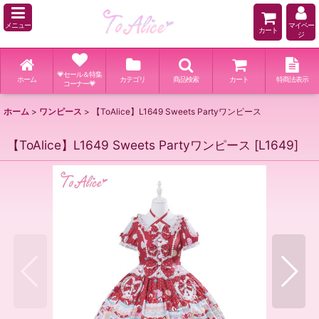
メニュー
マイペー
カート
ジ
💗セール＆特集
ホーム
カテゴリ
商品検索
カート
特商法表示
コーナー💗
ホーム
>
ワンピース
>
【ToAlice】L1649 Sweets Partyワンピース
【ToAlice】L1649 Sweets Partyワンピース
[
L1649
]