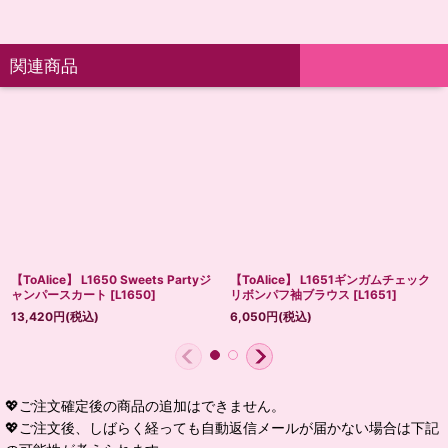
関連商品
【ToAlice】 L1650 Sweets Partyジ
【ToAlice】 L1651ギンガムチェック
ャンパースカート
[
L1650
]
リボンパフ袖ブラウス
[
L1651
]
13,420
円
(税込)
6,050
円
(税込)
💖ご注文確定後の商品の追加はできません。
💖ご注文後、しばらく経っても自動返信メールが届かない場合は下記