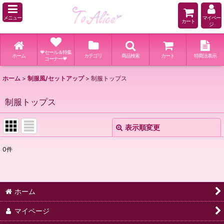
メニュー
マイペー
カート
ジ
💗セール＆特集
ホーム
カテゴリ
商品検索
カート
特商法表示
コーナー💗
ホーム
>
制服風/セットアップ
>
制服トップス
制服トップス
表示順変更
閉じる
0
件
表示数
:
並び順
:
ホーム
絞り込む
マイページ