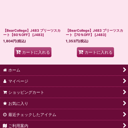
並び順
:
絞り込む
【BearCollege】J483 プリーツスカ
【BearCollege】J483 プリーツスカ
ート【60％OFF】
[
J483
]
ート【70％OFF】
[
J483
]
1,804
円
(税込)
1,353
円
(税込)
カートに入れる
カートに入れる
ホーム
マイページ
ショッピングカート
お気に入り
最近チェックしたアイテム
ご利用案内