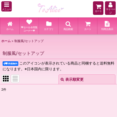
メニュー
マイペー
カート
ジ
💗セール＆特集
ホーム
カテゴリ
商品検索
カート
特商法表示
コーナー💗
ホーム
>
制服風/セットアップ
制服風/セットアップ
このアイコンが表示されている商品と同梱すると送料無料
になります。※日本国内に限ります。
表示順変更
閉じる
2
件
サブカテゴリ
:
表示数
: