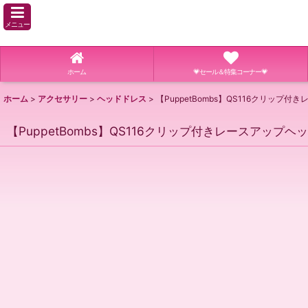
メニュー
ホーム
💗セール＆特集コーナー💗
ホーム
>
アクセサリー
>
ヘッドドレス
>
【PuppetBombs】QS116クリップ
【PuppetBombs】QS116クリップ付きレースアップヘ