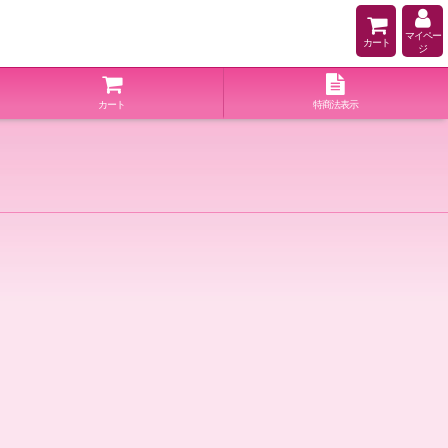
マイペー
カート
ジ
カート
特商法表示