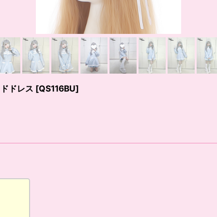
ッドドレス
[
QS116BU
]