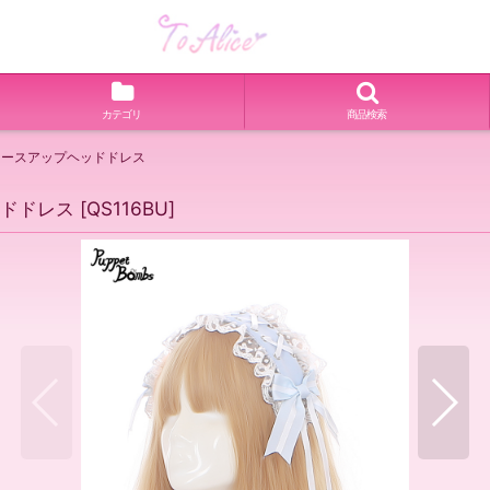
カテゴリ
商品検索
付きレースアップヘッドドレス
ッドドレス
[
QS116BU
]