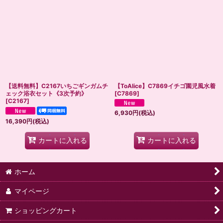
【送料無料】C2167いちごギンガムチ
【ToAlice】C7869イチゴ園児風水着
ェック浴衣セット《3次予約》
[
C7869
]
[
C2167
]
6,930
円
(税込)
16,390
円
(税込)
カートに入れる
カートに入れる
ホーム
マイページ
ショッピングカート