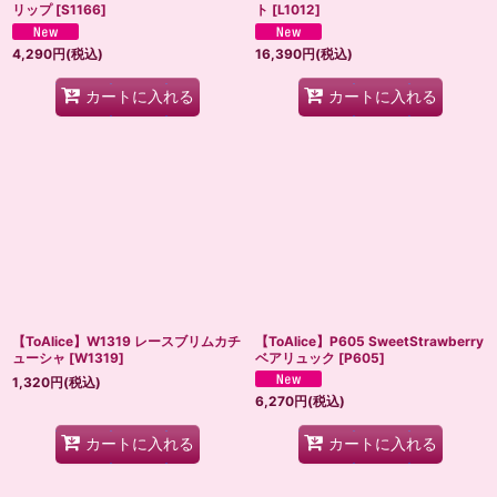
リップ
[
S1166
]
ト
[
L1012
]
4,290
円
(税込)
16,390
円
(税込)
カートに入れる
カートに入れる
【ToAlice】W1319 レースブリムカチ
【ToAlice】P605 SweetStrawberry
ューシャ
[
W1319
]
ベアリュック
[
P605
]
1,320
円
(税込)
6,270
円
(税込)
カートに入れる
カートに入れる