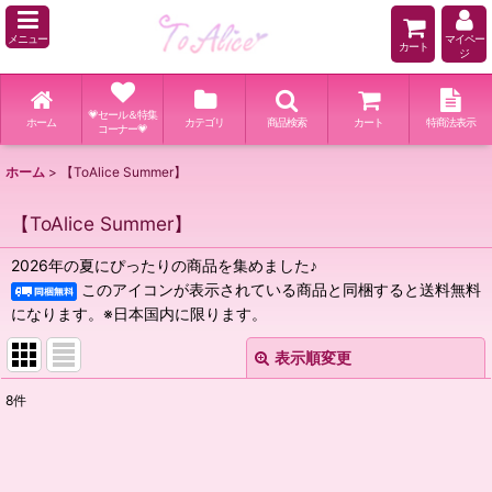
メニュー
マイペー
カート
ジ
💗セール＆特集
ホーム
カテゴリ
商品検索
カート
特商法表示
コーナー💗
ホーム
>
【ToAlice Summer】
【ToAlice Summer】
2026年の夏にぴったりの商品を集めました♪
このアイコンが表示されている商品と同梱すると送料無料
になります。※日本国内に限ります。
表示順変更
閉じる
8
件
表示数
:
並び順
: