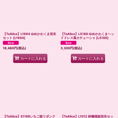
絞り込む
【ToAlice】L1694 ゆめかわくま浴衣
【ToAlice】LS188 ゆめかわくまヘッ
セット
[
L1694
]
ドドレス風カチューシャ
[
LS188
]
18,480
円
(税込)
3,300
円
(税込)
カートに入れる
カートに入れる
【ToAlice】S1166いちご姫リボンク
【ToAlice】L1012 林檎猫姫浴衣セッ