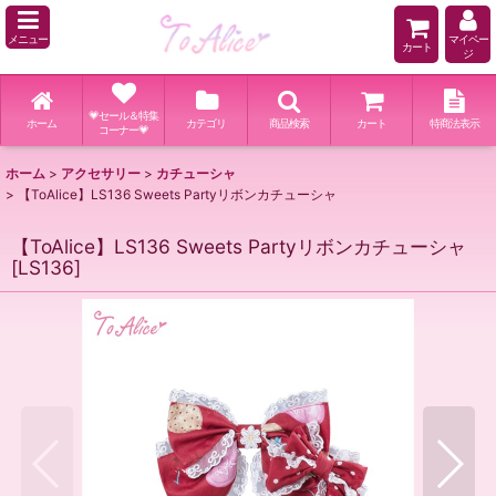
メニュー
マイペー
カート
ジ
💗セール＆特集
ホーム
カテゴリ
商品検索
カート
特商法表示
コーナー💗
ホーム
>
アクセサリー
>
カチューシャ
>
【ToAlice】LS136 Sweets Partyリボンカチューシャ
【ToAlice】LS136 Sweets Partyリボンカチューシャ
[
LS136
]