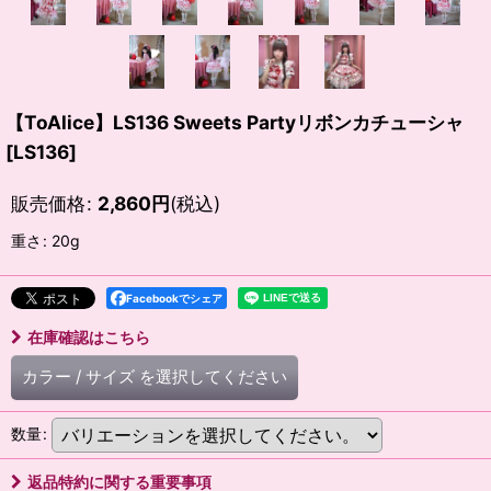
【ToAlice】LS136 Sweets Partyリボンカチューシャ
[
LS136
]
販売価格
:
2,860
円
(税込)
重さ
:
20g
Facebookでシェア
在庫確認はこちら
カラー
/
サイズ
を選択してください
数量
:
返品特約に関する重要事項