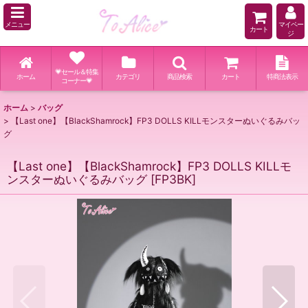
メニュー
マイペー
カート
ジ
💗セール＆特集
ホーム
カテゴリ
商品検索
カート
特商法表示
コーナー💗
ホーム
>
バッグ
>
【Last one】【BlackShamrock】FP3 DOLLS KILLモンスターぬいぐるみバッ
グ
【Last one】【BlackShamrock】FP3 DOLLS KILLモ
ンスターぬいぐるみバッグ
[
FP3BK
]