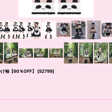
アつけ袖【60％OFF】
[
S2799
]