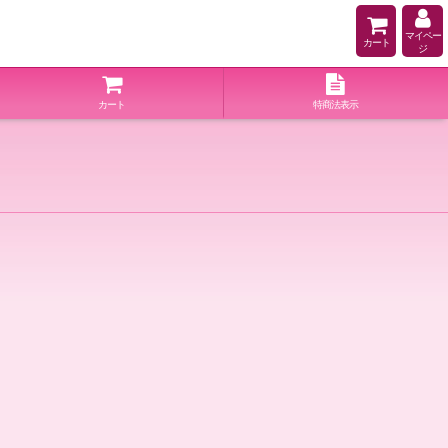
マイペー
カート
ジ
カート
特商法表示