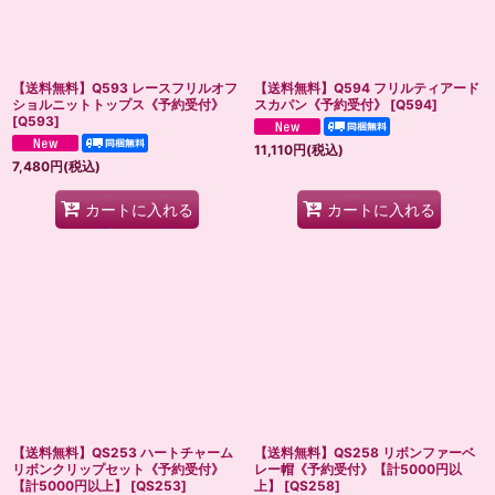
【送料無料】Q593 レースフリルオフ
【送料無料】Q594 フリルティアード
ショルニットトップス《予約受付》
スカパン《予約受付》
[
Q594
]
[
Q593
]
11,110
円
(税込)
7,480
円
(税込)
カートに入れる
カートに入れる
【送料無料】QS253 ハートチャーム
【送料無料】QS258 リボンファーベ
リボンクリップセット《予約受付》
レー帽《予約受付》【計5000円以
【計5000円以上】
[
QS253
]
上】
[
QS258
]