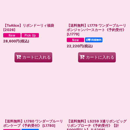
【ToAlice】リボンドーリィ福袋
【送料無料】L1779 ワンダーブルーリ
[
2026
]
ボンジャンパースカート《予約受付》
[
L1779
]
28,600
円
(税込)
22,220
円
(税込)
カートに入れる
カートに入れる
【送料無料】L1780 ワンダーブルーリ
【送料無料】LS259 3連リボンビッグ
ボンケープ《予約受付》
[
L1780
]
リボンブローチ《予約受付》【計
5000円以上】
[
LS259
]