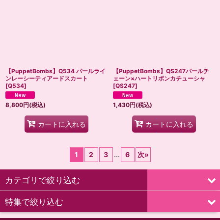
【PuppetBombs】Q534 パールライ
【PuppetBombs】QS247パールチ
ンレーシーティアードスカート
ェーン×ハートリボンカチューシャ
[
Q534
]
[
QS247
]
8,800
円
(税込)
1,430
円
(税込)
カートに入れる
カートに入れる
1
2
3
...
6
次
»
カテゴリで絞り込む
特集で絞り込む
福袋/HAPPY BAG