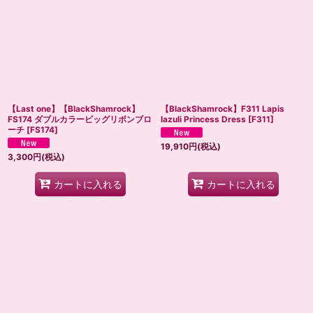
【Last one】【BlackShamrock】
【BlackShamrock】F311 Lapis
FS174 ダブルカラービッグリボンブロ
lazuli Princess Dress
[
F311
]
ーチ
[
FS174
]
19,910
円
(税込)
3,300
円
(税込)
カートに入れる
カートに入れる