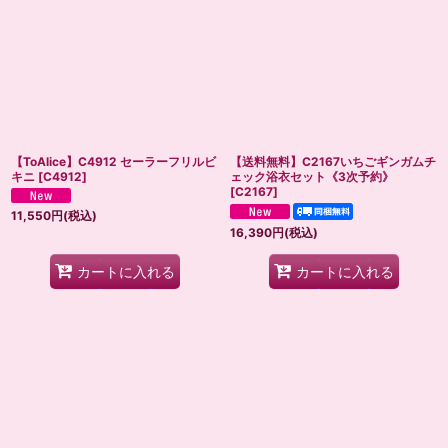
絞り込む
【ToAlice】C4912 セーラーフリルビ
【送料無料】C2167いちごギンガムチ
キニ
[
C4912
]
ェック浴衣セット《3次予約》
[
C2167
]
11,550
円
(税込)
16,390
円
(税込)
カートに入れる
カートに入れる