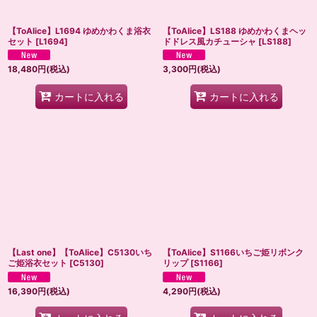
【ToAlice】L1694 ゆめかわくま浴衣
【ToAlice】LS188 ゆめかわくまヘッ
セット
[
L1694
]
ドドレス風カチューシャ
[
LS188
]
18,480
円
(税込)
3,300
円
(税込)
カートに入れる
カートに入れる
【Last one】【ToAlice】C5130いち
【ToAlice】S1166いちご姫リボンク
ご姫浴衣セット
[
C5130
]
リップ
[
S1166
]
16,390
円
(税込)
4,290
円
(税込)