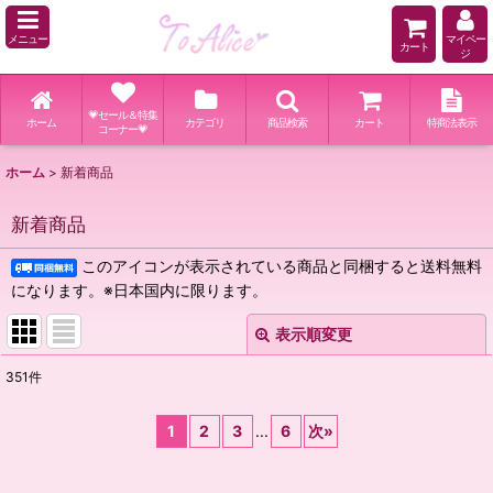
メニュー
マイペー
カート
ジ
💗セール＆特集
ホーム
カテゴリ
商品検索
カート
特商法表示
コーナー💗
ホーム
>
新着商品
新着商品
このアイコンが表示されている商品と同梱すると送料無料
になります。※日本国内に限ります。
表示順変更
閉じる
351
件
表示数
:
1
2
3
...
6
次
»
並び順
: