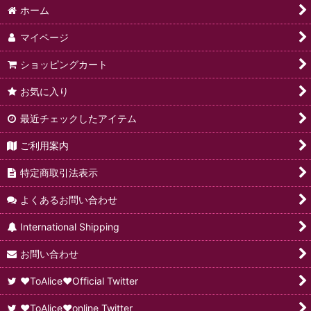
ホーム
セット商品
【ToAlice Summer】
マイページ
ワンピース
【ToAlice Chocolate Series】
ショッピングカート
ドレス
【今週の新作商品】
お気に入り
ジャンパースカート
【送料無料予約商品】
最近チェックしたアイテム
サロペットスカート/パンツ
【再販売予約商品】
ご利用案内
ブラウス/シャツ
【予約商品:11月上旬入荷予定】
特定商取引法表示
ジャージ/パーカー/トレーナー
【予約商品:11月中旬入荷予定】
よくあるお問い合わせ
トップス/インナー
【予約商品:11月下旬入荷予定】
International Shipping
スカート/スカパン
【予約商品:12月上旬入荷予定】
お問い合わせ
パンツ
【予約商品:2月中旬入荷予定】
♥ToAlice♥Official Twitter
♥ToAlice♥online Twitter
パニエ/ドロワーズ/ペチコート
【新作商品】