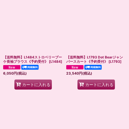
【送料無料】L1484ストロベリーブー
【送料無料】L1793 Dot Bearジャン
ケ長袖ブラウス《予約受付》
[
L1484
]
パースカート《予約受付》
[
L1793
]
6,050
円
(税込)
23,540
円
(税込)
カートに入れる
カートに入れる