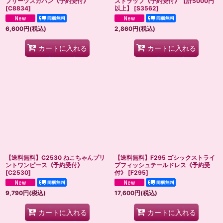
プリーツスカパン《予約受付》
ストラップ《予約受付》【計5000円
[
C8834
]
以上】
[
S3562
]
6,600
円
(税込)
2,860
円
(税込)
カートに入れる
カートに入れる
【送料無料】C2530 ねこちゃんプリ
【送料無料】F295 ゴシックストライ
ントワンピース《予約受付》
プフィッシュテールドレス《予約受
[
C2530
]
付》
[
F295
]
9,790
円
(税込)
17,600
円
(税込)
カートに入れる
カートに入れる