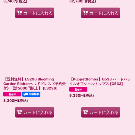
3,740
円
(税込)
32,780
円
(税込)
カートに入れる
カートに入れる
【送料無料】LS296 Blooming
【PuppetBombs】Q533 ハートバッ
Garden Ribbonヘッドドレス《予約受
クルオフショルトップス
[
Q533
]
付》【計5000円以上】
[
LS296
]
9,350
円
(税込)
3,300
円
(税込)
カートに入れる
カートに入れる