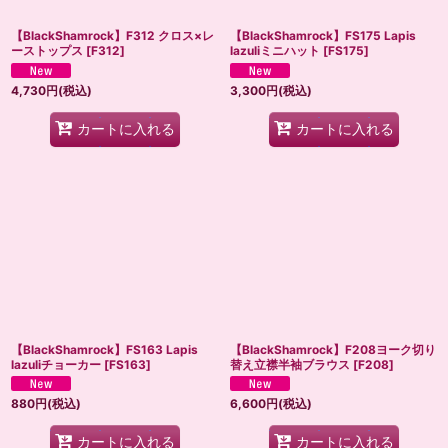
【BlackShamrock】F312 クロス×レ
【BlackShamrock】FS175 Lapis
ーストップス
[
F312
]
lazuliミニハット
[
FS175
]
4,730
円
(税込)
3,300
円
(税込)
カートに入れる
カートに入れる
【BlackShamrock】FS163 Lapis
【BlackShamrock】F208ヨーク切り
lazuliチョーカー
[
FS163
]
替え立襟半袖ブラウス
[
F208
]
880
円
(税込)
6,600
円
(税込)
カートに入れる
カートに入れる