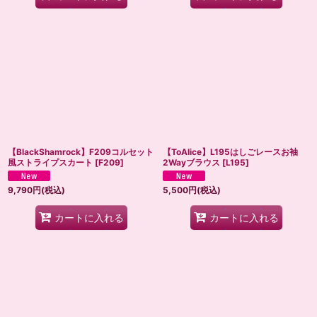
【BlackShamrock】F209コルセット
【ToAlice】L195はしごレースお袖
風ストライプスカート
[
F209
]
2Wayブラウス
[
L195
]
9,790
円
(税込)
5,500
円
(税込)
カートに入れる
カートに入れる