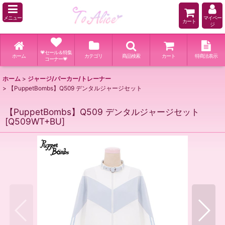
メニュー
マイペー
カート
ジ
💗セール＆特集
ホーム
カテゴリ
商品検索
カート
特商法表示
コーナー💗
ホーム
>
ジャージ/パーカー/トレーナー
>
【PuppetBombs】Q509 デンタルジャージセット
【PuppetBombs】Q509 デンタルジャージセット
[
Q509WT+BU
]