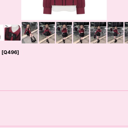
ス
[
Q496
]