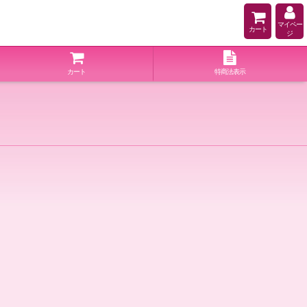
マイペー
カート
ジ
カート
特商法表示