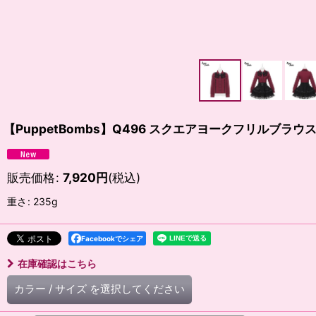
【PuppetBombs】Q496 スクエアヨークフリルブラウ
販売価格
:
7,920
円
(税込)
重さ
:
235g
Facebookでシェア
在庫確認はこちら
カラー
/
サイズ
を選択してください