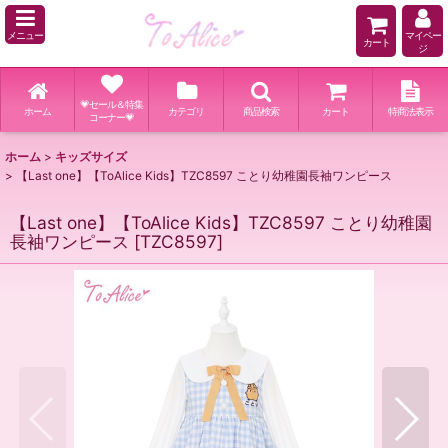
メニュー
マイペー
カート
ジ
💗セール＆特集
ホーム
カテゴリ
商品検索
カート
特商法表示
コーナー💗
ホーム
>
キッズサイズ
>
【Last one】【ToAlice Kids】TZC8597 ことり幼稚園長袖ワンピース
【Last one】【ToAlice Kids】TZC8597 ことり幼稚園
長袖ワンピース
[
TZC8597
]