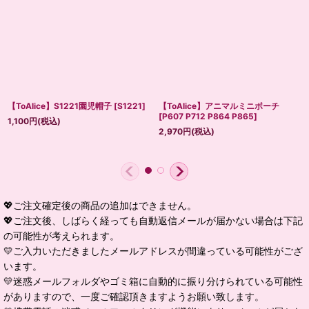
【ToAlice】S1221園児帽子
[
S1221
]
【ToAlice】アニマルミニポーチ
[
P607 P712 P864 P865
]
1,100
円
(税込)
2,970
円
(税込)
💖ご注文確定後の商品の追加はできません。
💖ご注文後、しばらく経っても自動返信メールが届かない場合は下記
の可能性が考えられます。
💛ご入力いただきましたメールアドレスが間違っている可能性がござ
います。
💛迷惑メールフォルダやゴミ箱に自動的に振り分けられている可能性
がありますので、一度ご確認頂きますようお願い致します。