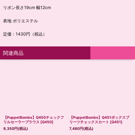
リボン長さ19cm 幅12cm
表地 ポリエステル
定価：1430円（税込）
関連商品
【PuppetBombs】Q450チェックフ
【PuppetBombs】Q451ボックスプ
リルセーラーブラウス
[
Q450
]
リーツチェックスカート
[
Q451
]
9,350
円
(税込)
7,480
円
(税込)