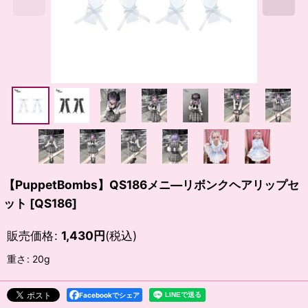
【PuppetBombs】QS186メニ―リボンクヘアリップセ
ット
[
QS186
]
販売価格
:
1,430
円
(税込)
重さ
:
20g
Facebookでシェア