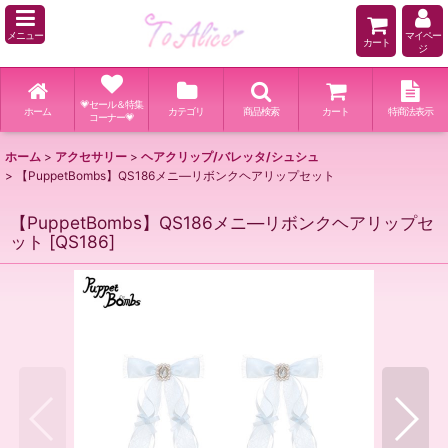
メニュー
マイペー
カート
ジ
💗セール＆特集
ホーム
カテゴリ
商品検索
カート
特商法表示
コーナー💗
ホーム
>
アクセサリー
>
ヘアクリップ/バレッタ/シュシュ
>
【PuppetBombs】QS186メニ―リボンクヘアリップセット
【PuppetBombs】QS186メニ―リボンクヘアリップセ
ット
[
QS186
]