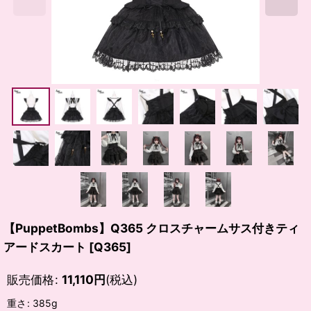
【PuppetBombs】Q365 クロスチャームサス付きティ
アードスカート
[
Q365
]
販売価格
:
11,110
円
(税込)
重さ
:
385g