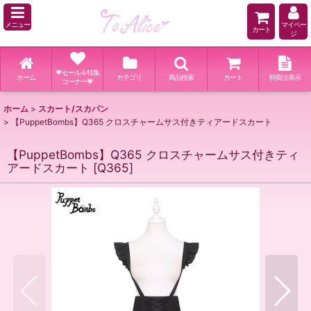
メニュー
マイペー
カート
ジ
💗セール＆特集
ホーム
カテゴリ
商品検索
カート
特商法表示
コーナー💗
ホーム
>
スカート/スカパン
>
【PuppetBombs】Q365 クロスチャームサス付きティアードスカート
【PuppetBombs】Q365 クロスチャームサス付きティ
アードスカート
[
Q365
]