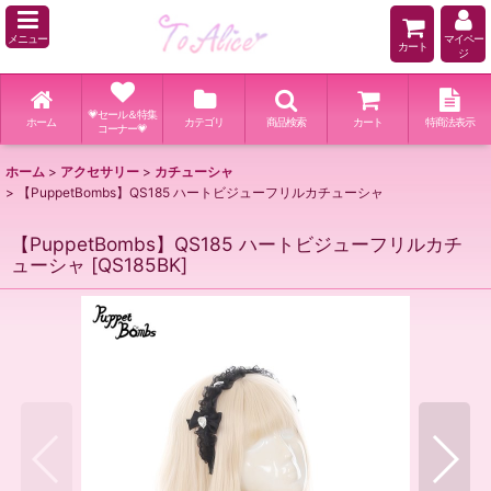
メニュー
マイペー
カート
ジ
💗セール＆特集
ホーム
カテゴリ
商品検索
カート
特商法表示
コーナー💗
ホーム
>
アクセサリー
>
カチューシャ
>
【PuppetBombs】QS185 ハートビジューフリルカチューシャ
【PuppetBombs】QS185 ハートビジューフリルカチ
ューシャ
[
QS185BK
]