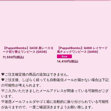
【PuppetBombs】Q436 肩レースヨ
【PuppetBombs】Q466 レイヤード
ーク切り替えワンピース
[
Q436
]
風チェックワンピース
[
Q466
]
11,550
円
(税込)
14,410
円
(税込)
💖ご注文確定後の商品の追加はできません。
💖ご注文後、しばらく経っても自動返信メールが届かない場合は下記
の可能性が考えられます。
💛ご入力いただきましたメールアドレスが間違っている可能性がござ
います。
💛迷惑メールフォルダやゴミ箱に自動的に振り分けられている可能性
がありますので、一度ご確認頂きますようお願い致します。