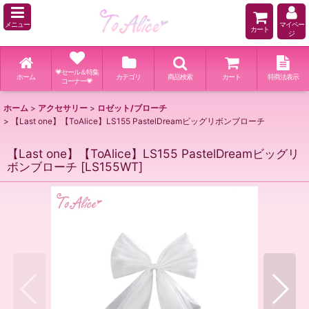
メニュー
マイペー
カート
ジ
💗セール＆特集
ホーム
カテゴリ
商品検索
カート
特商法表示
コーナー💗
ホーム
>
アクセサリー
>
ロゼット/ブローチ
>
【Last one】【ToAlice】LS155 PastelDreamビッグリボンブローチ
【Last one】【ToAlice】LS155 PastelDreamビッグリ
ボンブローチ
[
LS155WT
]