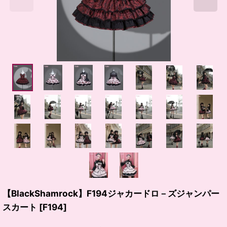
【BlackShamrock】F194ジャカードロ－ズジャンパー
スカート
[
F194
]