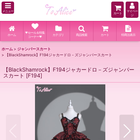
メニュー
マイペー
カート
ジ
💗セール＆特集
ホーム
カテゴリ
商品検索
カート
特商法表示
コーナー💗
ホーム
>
ジャンパースカート
>
【BlackShamrock】F194ジャカードロ－ズジャンパースカート
【BlackShamrock】F194ジャカードロ－ズジャンパー
スカート
[
F194
]