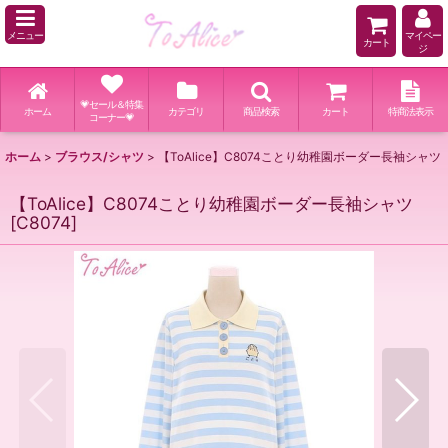
メニュー
マイペー
カート
ジ
💗セール＆特集
ホーム
カテゴリ
商品検索
カート
特商法表示
コーナー💗
ホーム
>
ブラウス/シャツ
>
【ToAlice】C8074ことり幼稚園ボーダー長袖シャツ
【ToAlice】C8074ことり幼稚園ボーダー長袖シャツ
[
C8074
]