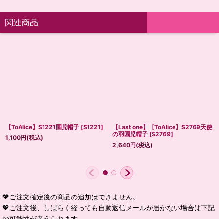
関連商品
【ToAlice】S1221園児帽子
[
S1221
]
【Last one】【ToAlice】S2769天使
の羽園児帽子
[
S2769
]
1,100
円
(税込)
2,640
円
(税込)
💖ご注文確定後の商品の追加はできません。
💖ご注文後、しばらく経っても自動返信メールが届かない場合は下記
の可能性が考えられます。