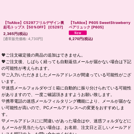
【ToAlice】C5297フリルデザイン裏
【ToAlice】P605 SweetStrawberry
起毛トップス【50％OFF】
[
C5297
]
ベアリュック
[
P605
]
2,365
円
(税込)
[
通常販売価格
:
4,730
円
]
6,270
円
(税込)
💖ご注文確定後の商品の追加はできません。
💖ご注文後、しばらく経っても自動返信メールが届かない場合は下記
の可能性が考えられます。
💛ご入力いただきましたメールアドレスが間違っている可能性がござ
います。
💛迷惑メールフォルダやゴミ箱に自動的に振り分けられている可能性
がありますので、一度ご確認頂きますようお願い致します。
💛携帯電話の迷惑メールフィルタリング機能により、メールが届かな
い可能性が高いので、PCメールアドレスへの変更をおすすめしま
す。
💛メールアドレスにに間違いがあった場合はや、迷惑フォルダなどに
もメールが見当たらない場合は、お名前、注文日と正しいメールアド
レスを明記の上、お問い合わせください。