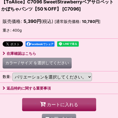
【ToAlice】C7096 SweetStrawberryベアサロペット
かぼちゃパンツ【50％OFF】
[
C7096
]
販売価格
:
5,390
円
(税込)
[
通常販売価格
:
10,780
円
]
重さ
:
400g
Facebookでシェア
在庫確認はこちら
カラー
/
サイズ
を選択してください
数量
:
返品特約に関する重要事項
カートに入れる