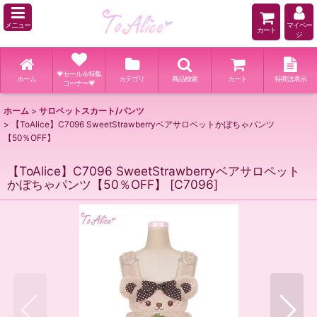
メニュー
マイペー
カート
ジ
💗セール＆特集
ホーム
カテゴリ
商品検索
カート
特商法表示
コーナー💗
ホーム
>
サロペットスカート/パンツ
>
【ToAlice】C7096 SweetStrawberryベアサロペットかぼちゃパンツ
【50％OFF】
【ToAlice】C7096 SweetStrawberryベアサロペット
かぼちゃパンツ【50％OFF】
[
C7096
]