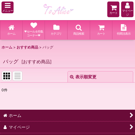
メニュー
マイペー
カート
ジ
💗セール＆特集
ホーム
カテゴリ
商品検索
カート
特商法表示
コーナー💗
ホーム
>
おすすめ商品
>
バッグ
バッグ
[
おすすめ商品
]
表示順変更
閉じる
0
件
表示数
:
並び順
:
ホーム
絞り込む
マイページ