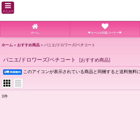
メニュー
ホーム
💗セール＆特集コーナー💗
ホーム
>
おすすめ商品
>
パニエ/ドロワーズ/ペチコート
パニエ/ドロワーズ/ペチコート
[
おすすめ商品
]
このアイコンが表示されている商品と同梱すると送料無料に
3
件
表示数
:
並び順
: