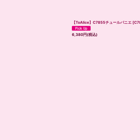
【ToAlice】C7855チュールパニエ
[
C7
6,380
円
(税込)