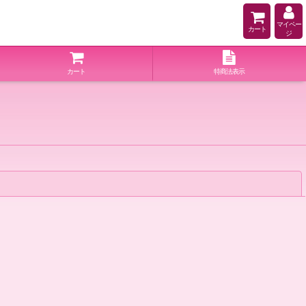
マイペー
カート
ジ
カート
特商法表示
閉じる