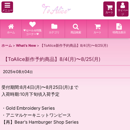
メニュー
マイペー
カート
ジ
💗セール＆特集
ホーム
カテゴリ
商品検索
カート
特商法表示
コーナー💗
ホーム
>
What's New
>
【ToAlice新作予約商品】8/4(月)〜8/25(月)
【ToAlice新作予約商品】8/4(月)〜8/25(月)
2025
08
04
年
月
日
受付期間:8月4日(月)〜8月25日(月)まで
入荷時期:10月下旬頃入荷予定
・Gold Embroidery Series
・アニマルケーキニットワンピース
【再】Bear's Hamburger Shop Series