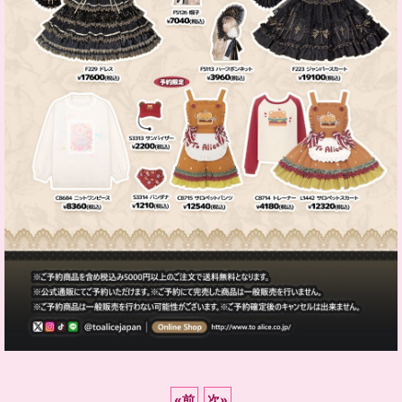
«
前
次
»