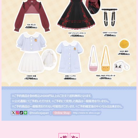
«
前
次
»