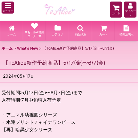
メニュー
マイペー
カート
ジ
💗セール＆特集
ホーム
カテゴリ
商品検索
カート
特商法表示
コーナー💗
ホーム
>
What's New
>
【ToAlice新作予約商品】5/17(金)〜6/7(金)
【ToAlice新作予約商品】5/17(金)〜6/7(金)
2024
05
17
年
月
日
受付期間:5月17日(金)〜6月7日(金)まで
入荷時期:7月中旬頃入荷予定
・アニマル幼稚園シリーズ
・水連プリントチャイナワンピース
【再】暗黒少女シリーズ