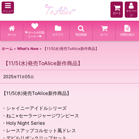
メニュー
マイペー
カート
ジ
💗セール＆特集
ホーム
カテゴリ
商品検索
カート
特商法表示
コーナー💗
ホーム
>
What's New
>
【11/5(水)発売ToAlice新作商品】
【11/5(水)発売ToAlice新作商品】
2025
11
05
年
月
日
【11/5(水)発売ToAlice新作商品】
・シャイニーアイドルシリーズ
・ねこ×セーラージャージワンピース
・Holy Night Series
・レースアップコルセット風ドレス
・デビルリボンクリップセット