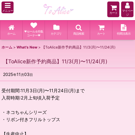
メニュー
マイペー
カート
ジ
💗セール＆特集
ホーム
カテゴリ
商品検索
カート
特商法表示
コーナー💗
ホーム
>
What's New
>
【ToAlice新作予約商品】11/3(月)〜11/24(月)
【ToAlice新作予約商品】11/3(月)〜11/24(月)
2025
11
03
年
月
日
受付期間:11月3日(月)〜11月24日(月)まで
入荷時期:2月上旬頃入荷予定
・ネコちゃんシリーズ
・リボン付きフリルトップス
【生産中止】