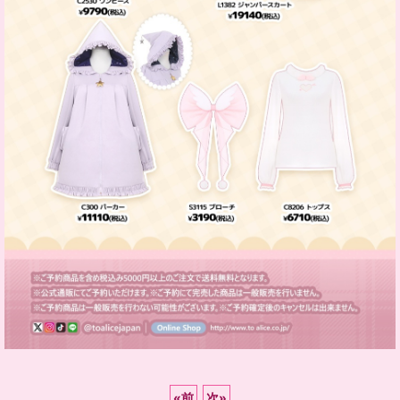
«
前
次
»