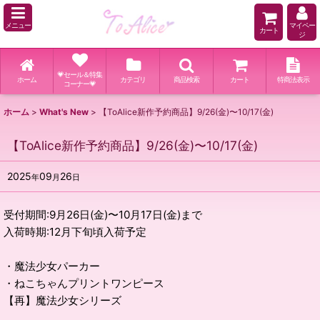
メニュー
マイペー
カート
ジ
💗セール＆特集
ホーム
カテゴリ
商品検索
カート
特商法表示
コーナー💗
ホーム
>
What's New
>
【ToAlice新作予約商品】9/26(金)〜10/17(金)
【ToAlice新作予約商品】9/26(金)〜10/17(金)
2025
09
26
年
月
日
受付期間:9月26日(金)〜10月17日(金)まで
入荷時期:12月下旬頃入荷予定
・魔法少女パーカー
・ねこちゃんプリントワンピース
【再】魔法少女シリーズ