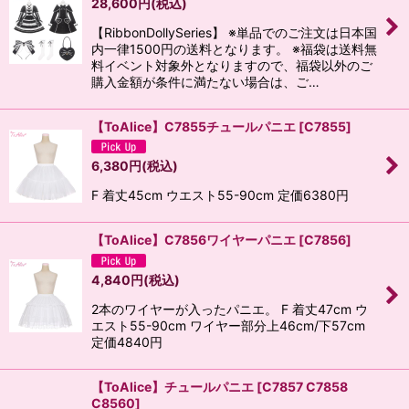
28,600
円
(税込)
【RibbonDollySeries】 ※単品でのご注文は日本国
絞り込む
内一律1500円の送料となります。 ※福袋は送料無
料イベント対象外となりますので、福袋以外のご
購入金額が条件に満たない場合は、ご…
【ToAlice】C7855チュールパニエ
[
C7855
]
6,380
円
(税込)
F 着丈45cm ウエスト55-90cm 定価6380円
【ToAlice】C7856ワイヤーパニエ
[
C7856
]
4,840
円
(税込)
2本のワイヤーが入ったパニエ。 F 着丈47cm ウ
エスト55-90cm ワイヤー部分上46cm/下57cm
定価4840円
【ToAlice】チュールパニエ
[
C7857 C7858
C8560
]