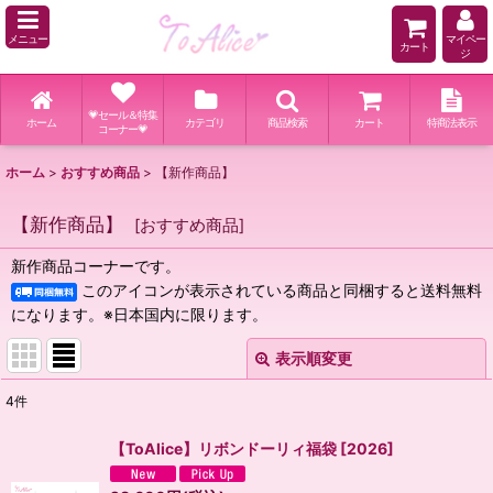
メニュー
マイペー
カート
ジ
💗セール＆特集
ホーム
カテゴリ
商品検索
カート
特商法表示
コーナー💗
ホーム
>
おすすめ商品
>
【新作商品】
【新作商品】
[
おすすめ商品
]
新作商品コーナーです。
このアイコンが表示されている商品と同梱すると送料無料
になります。※日本国内に限ります。
表示順変更
閉じる
4
件
表示数
:
【ToAlice】リボンドーリィ福袋
[
2026
]
並び順
: