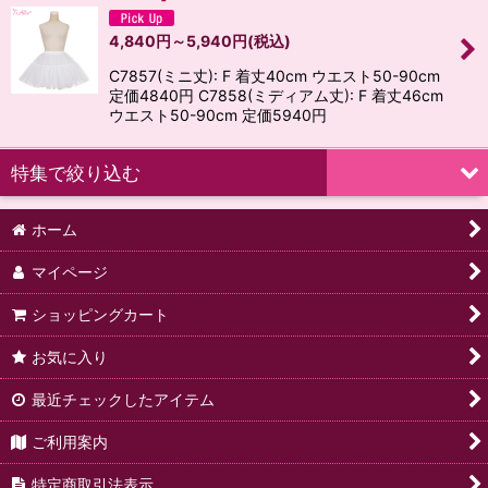
4,840
円
～5,940
円
(税込)
C7857(ミニ丈): F 着丈40cm ウエスト50-90cm
定価4840円 C7858(ミディアム丈): F 着丈46cm
ウエスト50-90cm 定価5940円
特集で絞り込む
ホーム
【ToAlice Summer】
マイページ
【ToAlice Chocolate Series】
ショッピングカート
【今週の新作商品】
お気に入り
【送料無料予約商品】
最近チェックしたアイテム
【再販売予約商品】
ご利用案内
【予約商品:11月上旬入荷予定】
特定商取引法表示